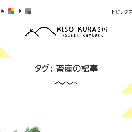
景色
トピック
タグ:
畜産
の記事