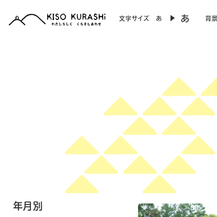
あ
文字サイズ
あ
背
年月別