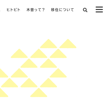
ス
ヒトビト
木曽って？
移住について