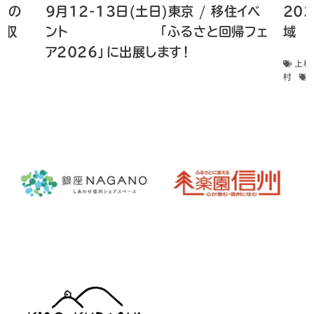
 畑の
9月12-13日(土日)東京 / 移住イベ
20
菜収
ント 「ふるさと回帰フェ
域 
ア2026」に出展します！
上松
村