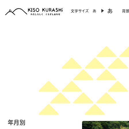
あ
文字サイズ
あ
背
年月別