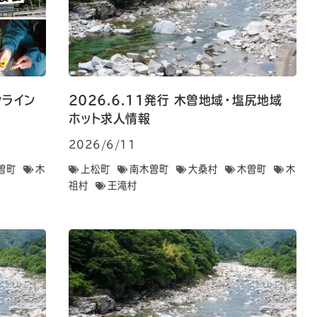
ンライン
2026.6.11発行 木曽地域・塩尻地域
ホット求人情報
2026/6/11
曽町
木
上松町
南木曽町
大桑村
木曽町
木
祖村
王滝村