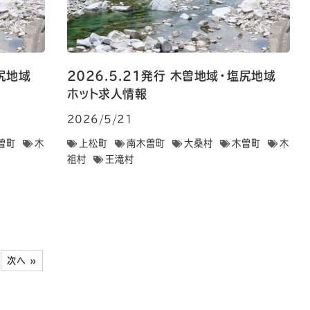
・塩尻地域
2026.5.21発行 木曽地域・塩尻地域
ホット求人情報
2026/5/21
曽町
木
上松町
南木曽町
大桑村
木曽町
木
祖村
王滝村
次へ »