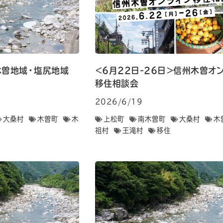
行 木曽地域・塩尻地域
＜6月22日-26日＞信州木曽オ
移住相談会
2026/6/19
大桑村
木曽町
木
上松町
南木曽町
大桑村
木
祖村
王滝村
移住