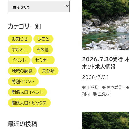
年
月
別
カテゴリー別
お知らせ
しごと
すむとこ
その他
2026.7.30発
イベント
セミナー
ホット求人情報
地域の課題
未分類
2026/7/31
特別イベント
上松町
南木曽町
関係人口イベント
祖村
王滝村
関係人口トピックス
最近の投稿