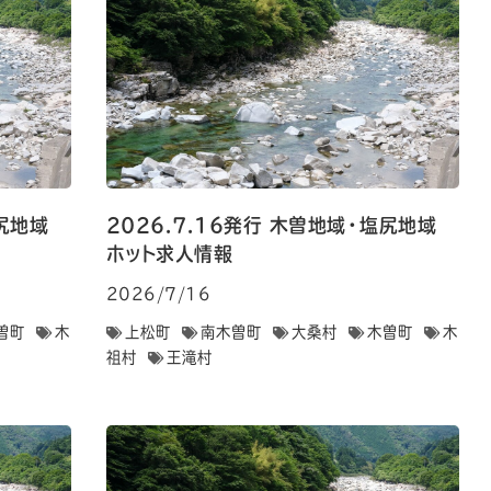
・塩尻地域
2026.7.16発行 木曽地域・塩尻地域
ホット求人情報
2026/7/16
曽町
木
上松町
南木曽町
大桑村
木曽町
木
祖村
王滝村