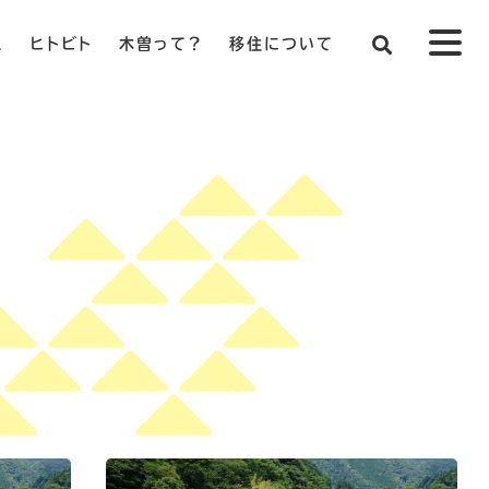
ス
ヒトビト
木曽って？
移住について