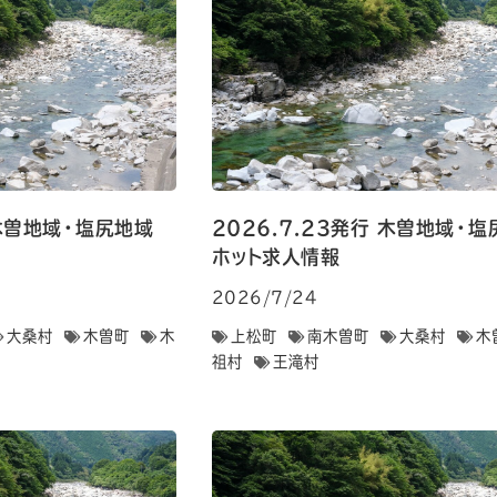
行 木曽地域・塩尻地域
2026.7.23発行 木曽地域
ホット求人情報
2026/7/24
大桑村
木曽町
木
上松町
南木曽町
大桑村
木
祖村
王滝村