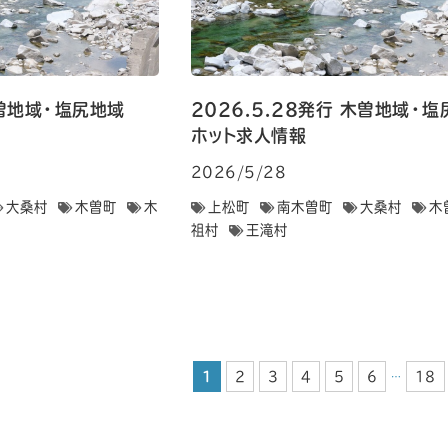
 木曽地域・塩尻地域
2026.5.28発行 木曽地域
ホット求人情報
2026/5/28
大桑村
木曽町
木
上松町
南木曽町
大桑村
木
祖村
王滝村
1
2
3
4
5
6
18
…