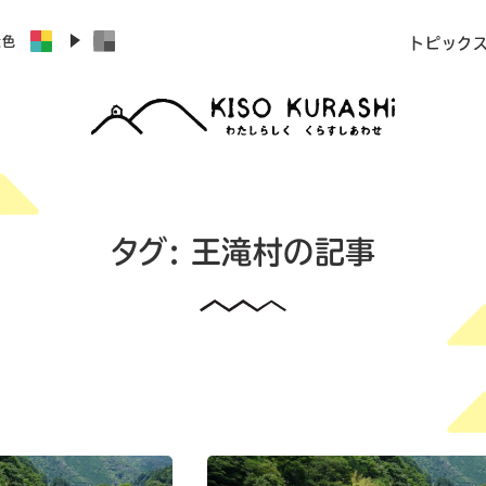
景色
トピック
タグ:
王滝村
の記事