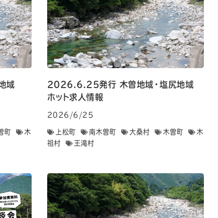
塩尻地域
2026.6.25発行 木曽地域・塩尻地域
ホット求人情報
2026/6/25
曽町
木
上松町
南木曽町
大桑村
木曽町
木
祖村
王滝村