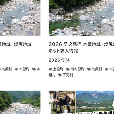
 木曽地域・塩尻地域
2026.7.2発行 木曽地域・
ホット求人情報
2026/7/4
大桑村
木曽町
木
上松町
南木曽町
大桑村
木
祖村
王滝村