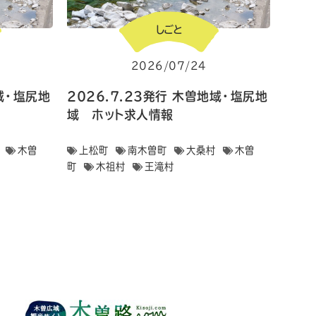
しごと
2026/07/24
地域・塩尻地
2026.7.23発行 木曽地域・塩尻地
域 ホット求人情報
木曽
上松町
南木曽町
大桑村
木曽
町
木祖村
王滝村