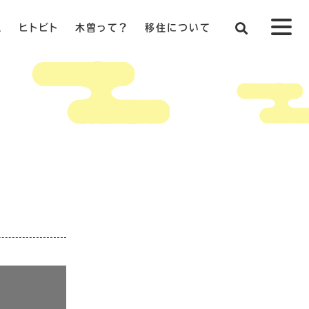
ス
ヒトビト
木曽って？
移住について