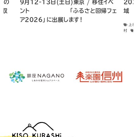
 畑の
9月12-13日(土日)東京 / 移住イベ
20
菜収
ント 「ふるさと回帰フェ
域 
ア2026」に出展します！
上松
村