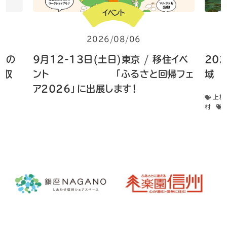
イベント
2026/08/06
 畑の
9月12-13日(土日)東京 / 移住イベ
20
菜収
ント 「ふるさと回帰フェ
域 
ア2026」に出展します！
上松
村