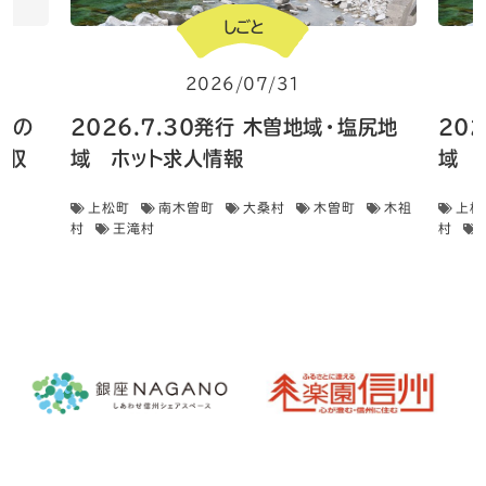
しごと
2026/07/31
 畑の
2026.7.30発行 木曽地域・塩尻地
20
菜収
域 ホット求人情報
域 
上松町
南木曽町
大桑村
木曽町
木祖
上松
村
王滝村
村