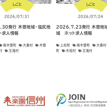
しごと
しごと
2026/07/31
2026/07/24
7.30発行 木曽地域・塩尻地
2026.7.23発行 木曽
ト求人情報
域 ホット求人情報
南木曽町
大桑村
木曽
上松町
南木曽町
大桑村
村
王滝村
町
木祖村
王滝村