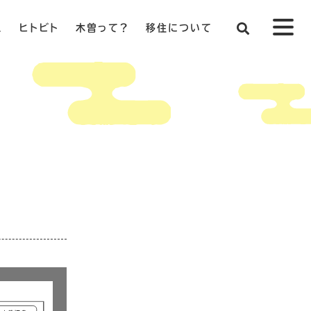
ス
ヒトビト
木曽って？
移住について