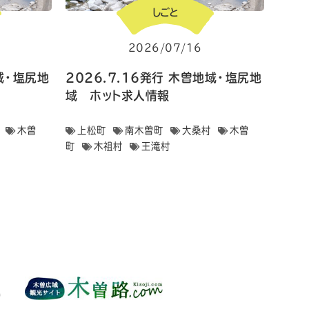
しごと
2026/07/16
地域・塩尻地
2026.7.16発行 木曽地域・塩尻地
域 ホット求人情報
木曽
上松町
南木曽町
大桑村
木曽
町
木祖村
王滝村