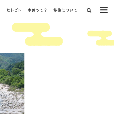
ス
ヒトビト
木曽って？
移住について