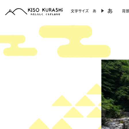
あ
文字サイズ
あ
背