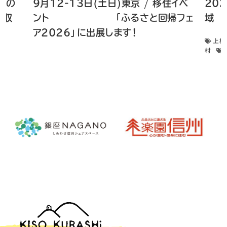
 畑の
9月12-13日(土日)東京 / 移住イベ
20
菜収
ント 「ふるさと回帰フェ
域 
ア2026」に出展します！
上松
村