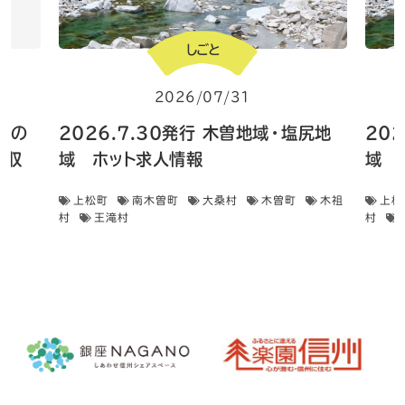
しごと
2026/07/31
 畑の
2026.7.30発行 木曽地域・塩尻地
20
菜収
域 ホット求人情報
域 
上松町
南木曽町
大桑村
木曽町
木祖
上松
村
王滝村
村