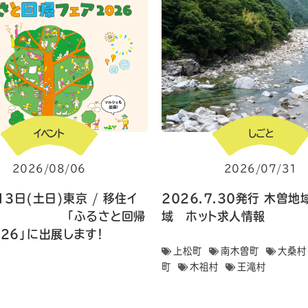
イベント
しごと
2026/08/06
2026/07/31
13日(土日)東京 / 移住イ
2026.7.30発行 木曽
ト 「ふるさと回帰
域 ホット求人情報
026」に出展します！
上松町
南木曽町
大桑村
町
木祖村
王滝村