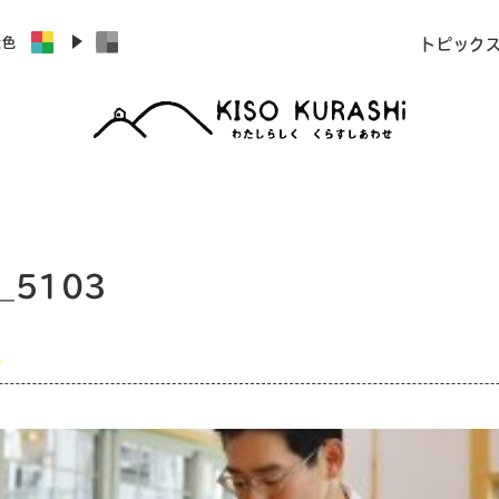
景色
トピック
_5103