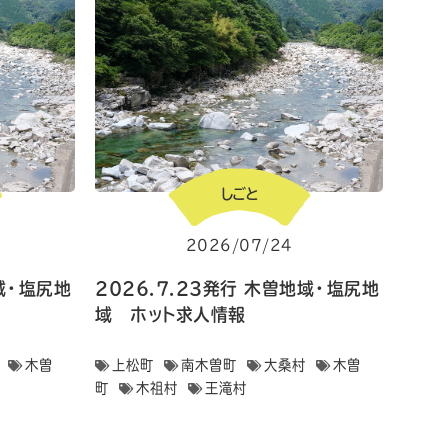
しごと
2026/07/24
地域・塩尻地
2026.7.23発行 木曽地域・塩尻地
域 ホット求人情報
木曽
上松町
南木曽町
大桑村
木曽
町
木祖村
王滝村