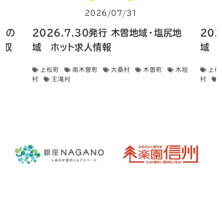
2026/07/31
 畑の
2026.7.30発行 木曽地域・塩尻地
20
菜収
域 ホット求人情報
域 
上松町
南木曽町
大桑村
木曽町
木祖
上松
村
王滝村
村