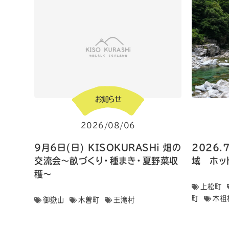
お知らせ
2026/08/06
9月6日(日) KISOKURASHi 畑の
2026.
交流会〜畝づくり・種まき・夏野菜収
域 ホッ
穫〜
上松町
町
木祖
御嶽山
木曽町
王滝村