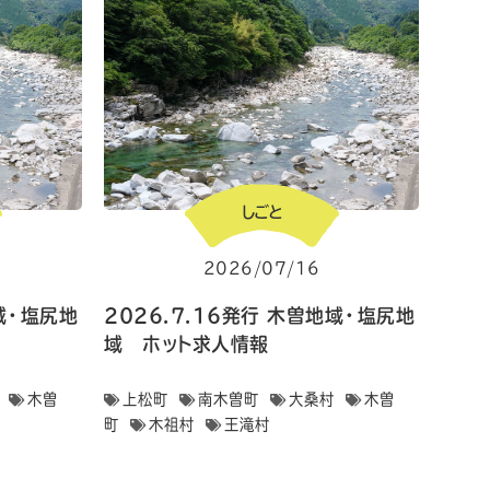
しごと
2026/07/16
地域・塩尻地
2026.7.16発行 木曽地域・塩尻地
域 ホット求人情報
木曽
上松町
南木曽町
大桑村
木曽
町
木祖村
王滝村