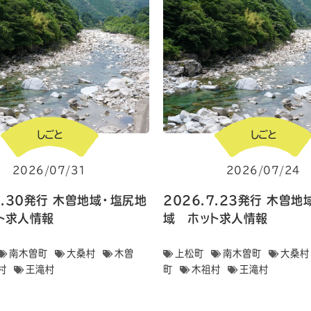
しごと
しごと
2026/07/31
2026/07/24
7.30発行 木曽地域・塩尻地
2026.7.23発行 木曽
ト求人情報
域 ホット求人情報
南木曽町
大桑村
木曽
上松町
南木曽町
大桑村
村
王滝村
町
木祖村
王滝村