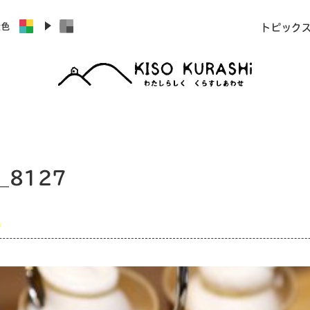
景色
トピック
_8127