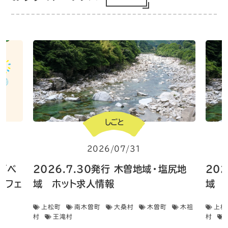
しごと
2026/07/31
住イベ
2026.7.30発行 木曽地域・塩尻地
20
フェ
域 ホット求人情報
域 
上松町
南木曽町
大桑村
木曽町
木祖
上松
村
王滝村
村