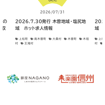
2026/07/31
 畑の
2026.7.30発行 木曽地域・塩尻地
20
菜収
域 ホット求人情報
域 
上松町
南木曽町
大桑村
木曽町
木祖
上松
村
王滝村
村