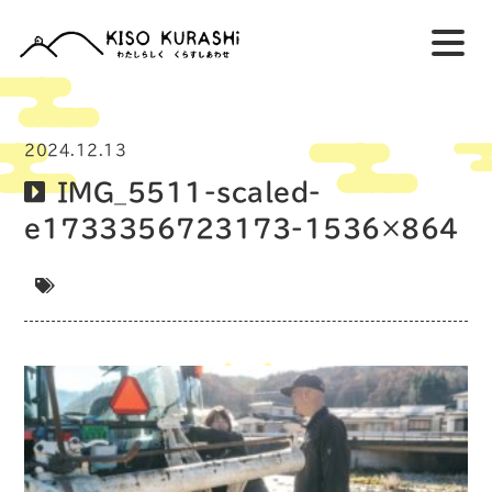
2024.12.13
IMG_5511-scaled-
e1733356723173-1536×864