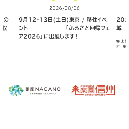
2026/08/06
 畑の
9月12-13日(土日)東京 / 移住イベ
20
菜収
ント 「ふるさと回帰フェ
域 
ア2026」に出展します！
上松
村