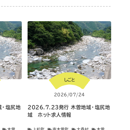
しごと
2026/07/24
地域・塩尻地
2026.7.23発行 木曽地域・塩尻地
域 ホット求人情報
木曽
上松町
南木曽町
大桑村
木曽