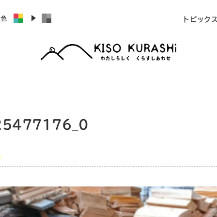
景色
トピック
25477176_0