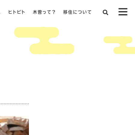
ス
ヒトビト
木曽って？
移住について