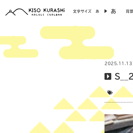
あ
文字サイズ
あ
背
2025.11.13
S__