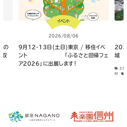
イベント
2026/08/06
 畑の
9月12-13日(土日)東京 / 移住イベ
20
菜収
ント 「ふるさと回帰フェ
域 
ア2026」に出展します！
上松
村