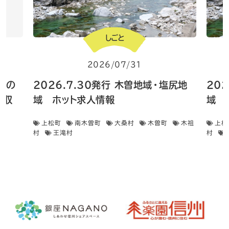
しごと
2026/07/31
 畑の
2026.7.30発行 木曽地域・塩尻地
20
菜収
域 ホット求人情報
域 
上松町
南木曽町
大桑村
木曽町
木祖
上松
村
王滝村
村