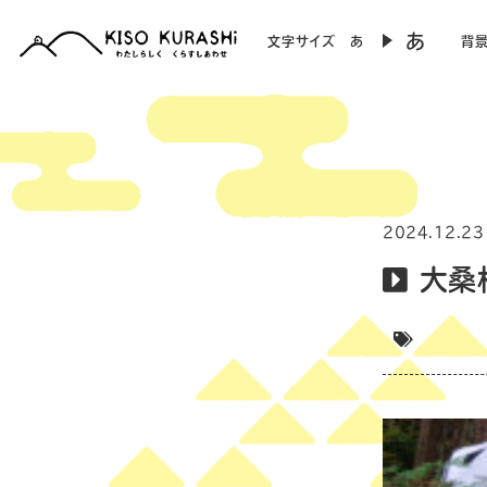
あ
文字サイズ
あ
背
2024.12.23
大桑