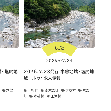
しごと
2026/07/24
地域・塩尻地
2026.7.23発行 木曽地域・塩尻地
域 ホット求人情報
木曽
上松町
南木曽町
大桑村
木曽
町
木祖村
王滝村