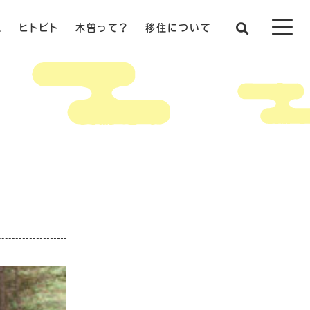
ス
ヒトビト
木曽って？
移住について