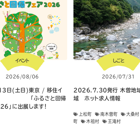
イベント
しごと
2026/08/06
2026/07/31
13日(土日)東京 / 移住イ
2026.7.30発行 木曽
ト 「ふるさと回帰
域 ホット求人情報
026」に出展します！
上松町
南木曽町
大桑村
町
木祖村
王滝村