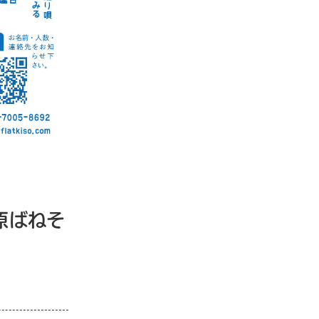
須原ばねそ