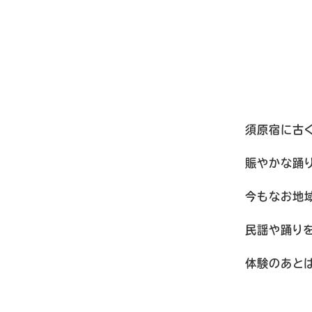
須原宿に古
賑やかな踊
今もなお地
民謡や踊り
体験のあと