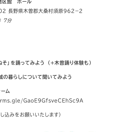
地区館 ホール
502 長野県木曽郡大桑村須原９６２−２
 7分
ねそ」を踊ってみよう （+木曽踊り体験も）
地域の暮らしについて聞いてみよう
ォーム
forms.gle/GaoE9GfsveCEhSc9A
申し込みをお願いいたします）