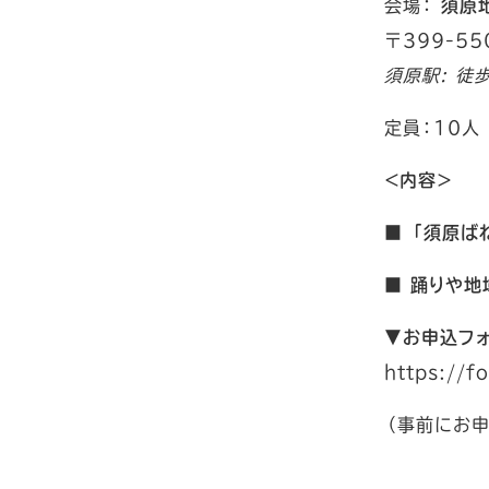
会場：
須原
〒399-5
須原駅: 徒歩
定員：10人
＜内容＞
■ 「須原ば
■ 踊りや
▼お申込フ
https://
（事前にお