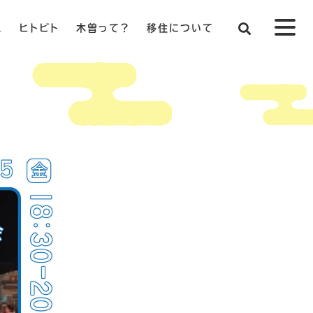
ス
ヒトビト
木曽って？
移住について