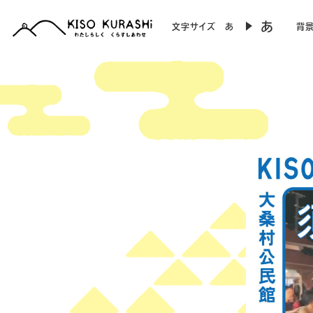
あ
文字サイズ
あ
背