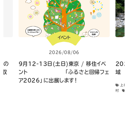
イベント
2026/08/06
 畑の
9月12-13日(土日)東京 / 移住イベ
20
菜収
ント 「ふるさと回帰フェ
域 
ア2026」に出展します！
上松
村