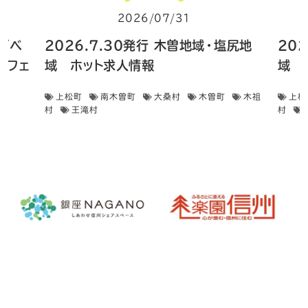
2026/07/31
住イベ
2026.7.30発行 木曽地域・塩尻地
20
フェ
域 ホット求人情報
域 
上松町
南木曽町
大桑村
木曽町
木祖
上松
村
王滝村
村