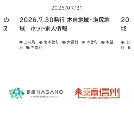
2026/07/31
 畑の
2026.7.30発行 木曽地域・塩尻地
20
菜収
域 ホット求人情報
域 
上松町
南木曽町
大桑村
木曽町
木祖
上松
村
王滝村
村