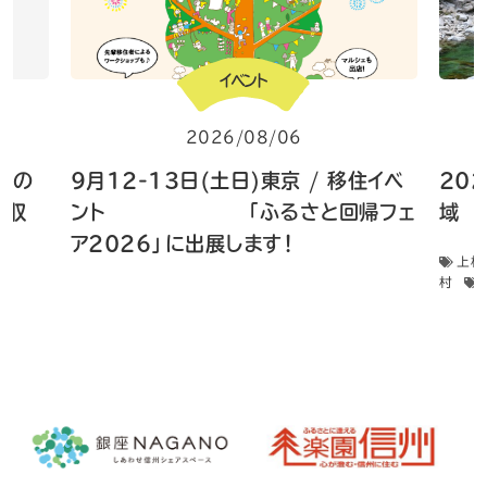
イベント
2026/08/06
 畑の
9月12-13日(土日)東京 / 移住イベ
20
菜収
ント 「ふるさと回帰フェ
域 
ア2026」に出展します！
上松
村