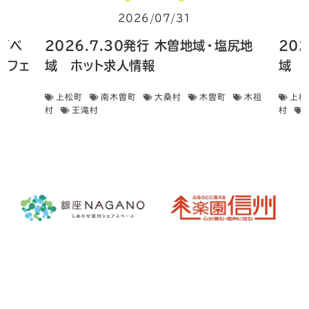
2026/07/31
住イベ
2026.7.30発行 木曽地域・塩尻地
20
フェ
域 ホット求人情報
域 
上松町
南木曽町
大桑村
木曽町
木祖
上松
村
王滝村
村