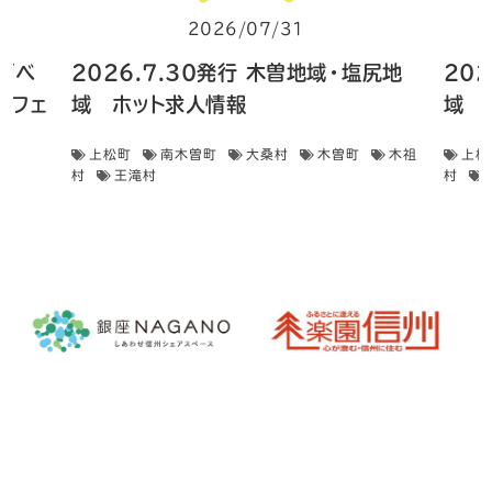
2026/07/31
住イベ
2026.7.30発行 木曽地域・塩尻地
20
フェ
域 ホット求人情報
域 
上松町
南木曽町
大桑村
木曽町
木祖
上松
村
王滝村
村