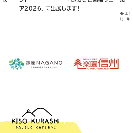
ア2026」に出展します！
上松
村