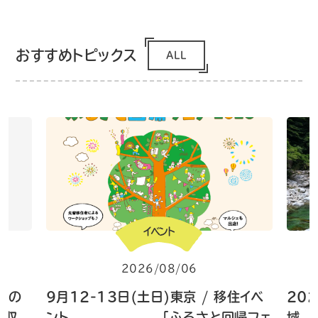
おすすめトピックス
ALL
イベント
2026/08/06
 畑の
9月12-13日(土日)東京 / 移住イベ
20
菜収
ント 「ふるさと回帰フェ
域 