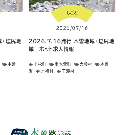
しごと
2026/07/16
地域・塩尻地
2026.7.16発行 木曽地域・塩尻地
域 ホット求人情報
木曽
上松町
南木曽町
大桑村
木曽
町
木祖村
王滝村