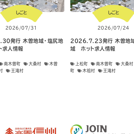
しごと
しごと
2026/07/31
2026/07/24
7.30発行 木曽地域・塩尻地
2026.7.23発行 木曽
ト求人情報
域 ホット求人情報
南木曽町
大桑村
木曽
上松町
南木曽町
大桑村
村
王滝村
町
木祖村
王滝村