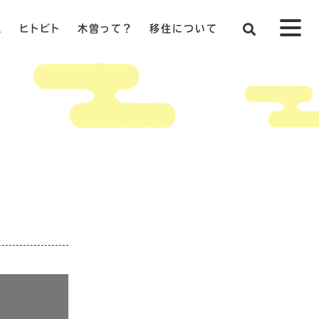
ス
ヒトビト
木曽って？
移住について