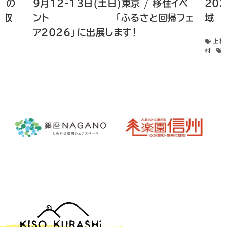
 畑の
9月12-13日(土日)東京 / 移住イベ
20
菜収
ント 「ふるさと回帰フェ
域 
ア2026」に出展します！
上松
村