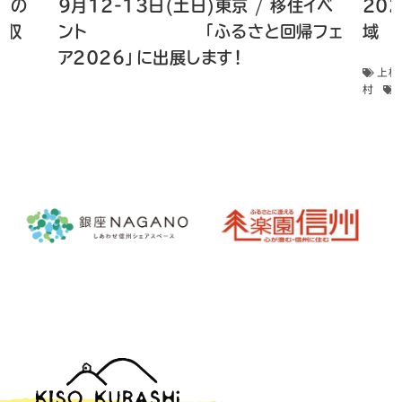
 畑の
9月12-13日(土日)東京 / 移住イベ
20
菜収
ント 「ふるさと回帰フェ
域 
ア2026」に出展します！
上松
村