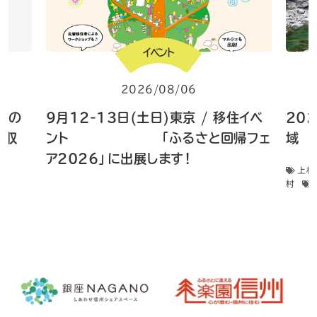
イベント
2026/08/06
 畑の
9月12-13日(土日)東京 / 移住イベ
20
菜収
ント 「ふるさと回帰フェ
域 
ア2026」に出展します！
上松
村