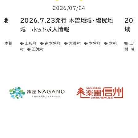
2026/07/24
尻地
2026.7.23発行 木曽地域・塩尻地
20
域 ホット求人情報
域 
木祖
上松町
南木曽町
大桑村
木曽町
木祖
上松
村
王滝村
村