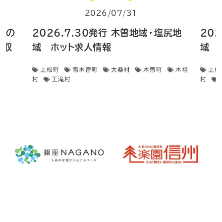
2026/07/31
 畑の
2026.7.30発行 木曽地域・塩尻地
20
菜収
域 ホット求人情報
域 
上松町
南木曽町
大桑村
木曽町
木祖
上松
村
王滝村
村