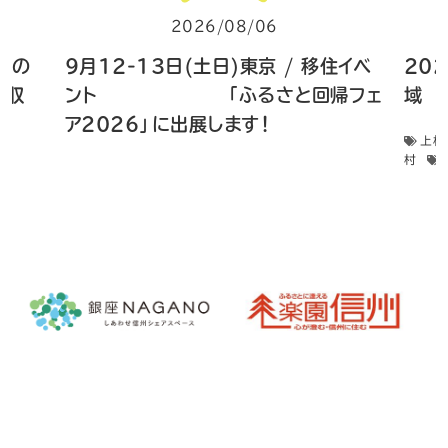
2026/08/06
 畑の
9月12-13日(土日)東京 / 移住イベ
20
菜収
ント 「ふるさと回帰フェ
域 
ア2026」に出展します！
上松
村